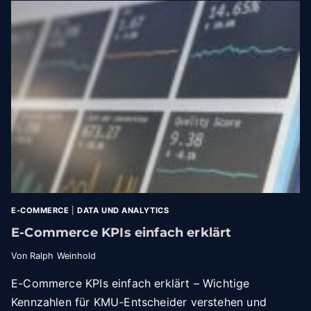
A
I
L
E
E
S
S
C
I
H
C
R
H
I
T
T
B
T
A
F
R
Ü
K
R
E
S
I
C
T
E-COMMERCE
|
DATA UND ANALYTICS
H
F
R
E-Commerce KPIs einfach erklärt
Ü
I
R
Von
Ralph Weinhold
T
D
T
I
E-Commerce KPIs einfach erklärt – Wichtige
I
E
Kennzahlen für KMU-Entscheider verstehen und
H
N