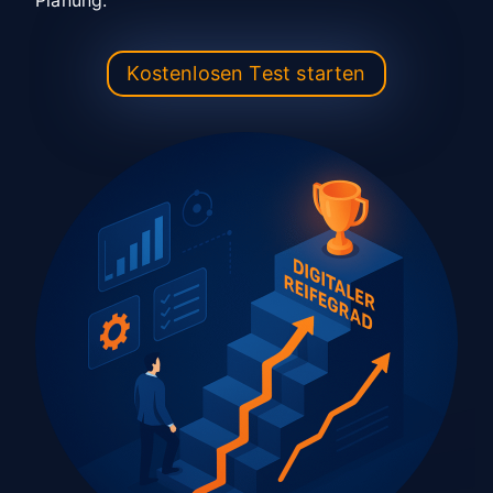
Planung.
e
n
Kostenlosen Test starten