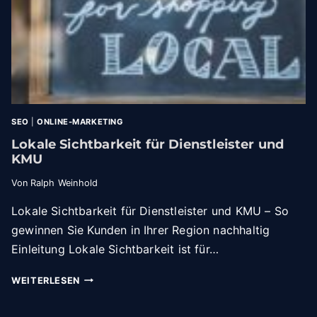
R
A
T
E
G
I
E
F
Ü
SEO
|
ONLINE-MARKETING
R
Lokale Sichtbarkeit für Dienstleister und
K
KMU
M
U
Von
Ralph Weinhold
:
S
Lokale Sichtbarkeit für Dienstleister und KMU – So
O
gewinnen Sie Kunden in Ihrer Region nachhaltig
B
Einleitung Lokale Sichtbarkeit ist für…
A
U
L
WEITERLESEN
E
O
N
K
S