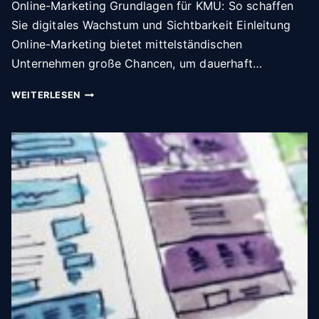
Online-Marketing Grundlagen für KMU: So schaffen
Sie digitales Wachstum und Sichtbarkeit Einleitung
Online-Marketing bietet mittelständischen
Unternehmen große Chancen, um dauerhaft…
O
WEITERLESEN
N
L
I
N
E
-
M
A
R
K
E
T
I
N
G