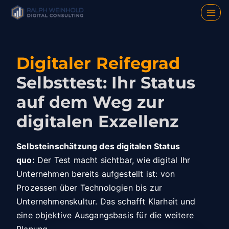
Z
u
m
I
Digitaler Reifegrad
n
Selbsttest: Ihr Status
h
auf dem Weg zur
a
l
digitalen Exzellenz
t
s
Selbsteinschätzung des digitalen Status
p
quo:
Der Test macht sichtbar, wie digital Ihr
Unternehmen bereits aufgestellt ist: von
r
Prozessen über Technologien bis zur
i
Unternehmenskultur. Das schafft Klarheit und
n
eine objektive Ausgangsbasis für die weitere
g