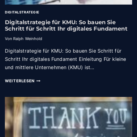
G
R
DIGITALSTRATEGIE
U
Digitalstrategie für KMU: So bauen Sie
N
Schritt für Schritt Ihr digitales Fundament
D
L
Von
Ralph Weinhold
A
G
Digitalstrategie für KMU: So bauen Sie Schritt für
E
Schritt Ihr digitales Fundament Einleitung Für kleine
N
und mittlere Unternehmen (KMU) ist…
F
Ü
D
WEITERLESEN
R
I
K
G
M
I
U
T
A
L
S
T